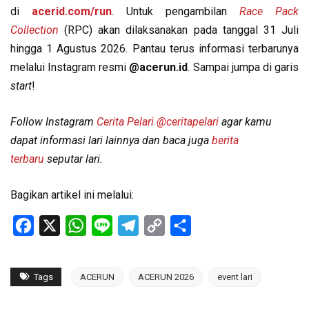
di
acerid.com/run
. Untuk pengambilan
Race Pack
Collection
(RPC) akan dilaksanakan pada tanggal 31 Juli
hingga 1 Agustus 2026. Pantau terus informasi terbarunya
melalui Instagram resmi
@acerun.id
. Sampai jumpa di garis
start
!
Follow Instagram
Cerita Pelari
@ceritapelari
agar kamu
dapat informasi lari lainnya dan baca juga
berita
terbaru
seputar lari.
Bagikan artikel ini melalui:
Facebook
X
WhatsApp
Line
Telegram
Copy
Share
Link
Tags
ACERUN
ACERUN 2026
event lari