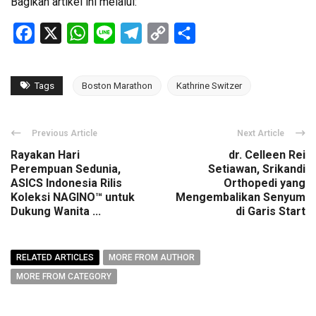
Bagikan artikel ini melalui:
Facebook
X
WhatsApp
Line
Telegram
Copy
Share
Link
Tags
Boston Marathon
Kathrine Switzer
Previous Article
Next Article
Rayakan Hari
dr. Celleen Rei
Perempuan Sedunia,
Setiawan, Srikandi
ASICS Indonesia Rilis
Orthopedi yang
Koleksi NAGINO™ untuk
Mengembalikan Senyum
Dukung Wanita ...
di Garis Start
RELATED ARTICLES
MORE FROM AUTHOR
MORE FROM CATEGORY