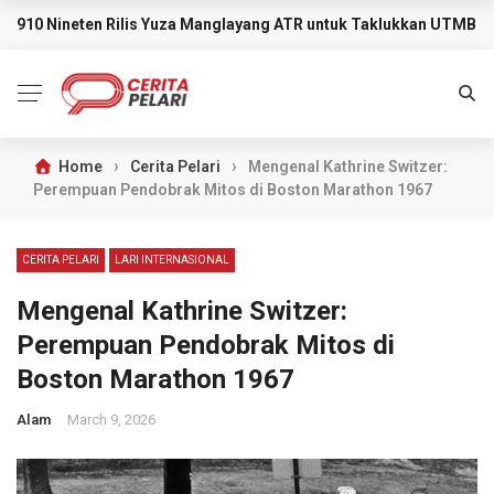
910 Nineten Rilis Yuza Manglayang ATR untuk Taklukkan UTMB M
BREAKING NEWS
›
›
Home
Cerita Pelari
Mengenal Kathrine Switzer:
Perempuan Pendobrak Mitos di Boston Marathon 1967
CERITA PELARI
LARI INTERNASIONAL
Mengenal Kathrine Switzer:
Perempuan Pendobrak Mitos di
Boston Marathon 1967
Alam
March 9, 2026