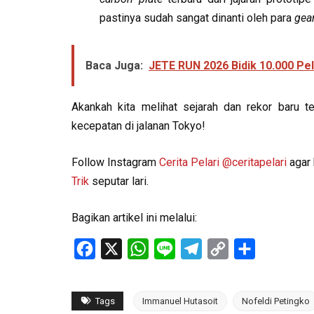
pastinya sudah sangat dinanti oleh para
gea
Baca Juga:
JETE RUN 2026 Bidik 10.000 Pel
Akankah kita melihat sejarah dan rekor baru te
kecepatan di jalanan Tokyo!
Follow Instagram
Cerita Pelari
@ceritapelari
agar 
Trik
seputar lari.
Bagikan artikel ini melalui:
Facebook
X
WhatsApp
Line
Telegram
Copy
Share
Link
Tags
Immanuel Hutasoit
Nofeldi Petingko