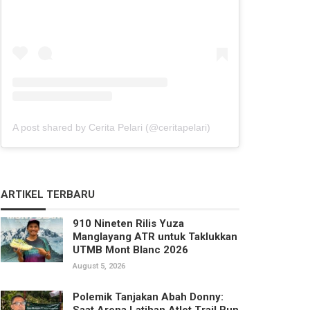
A post shared by Cerita Pelari (@ceritapelari)
ARTIKEL TERBARU
910 Nineten Rilis Yuza
Manglayang ATR untuk Taklukkan
UTMB Mont Blanc 2026
August 5, 2026
Polemik Tanjakan Abah Donny:
Saat Arena Latihan Atlet Trail Run