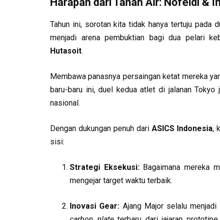
Harapan dari Tanah Air: Nofeldi & 
Tahun ini, sorotan kita tidak hanya tertuju pada
menjadi arena pembuktian bagi dua pelari k
Hutasoit
.
Membawa panasnya persaingan ketat mereka yang 
baru-baru ini, duel kedua atlet di jalanan Tokyo
nasional.
Dengan dukungan penuh dari
ASICS Indonesia
, 
sisi:
Strategi Eksekusi:
Bagaimana mereka 
mengejar target waktu terbaik.
Inovasi Gear:
Ajang Major selalu menjadi
carbon plate
terbaru dari jajaran prototip