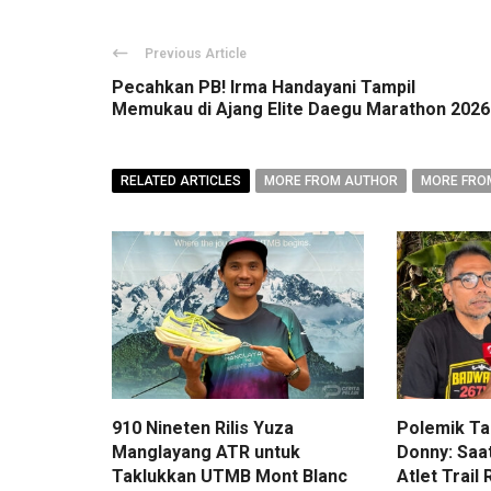
Previous Article
Pecahkan PB! Irma Handayani Tampil
Memukau di Ajang Elite Daegu Marathon 2026
RELATED ARTICLES
MORE FROM AUTHOR
MORE FRO
910 Nineten Rilis Yuza
Polemik Ta
Manglayang ATR untuk
Donny: Saa
Taklukkan UTMB Mont Blanc
Atlet Trai