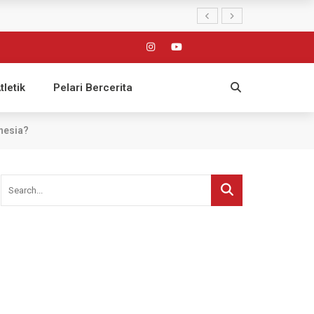
tletik
Pelari Bercerita
nesia?