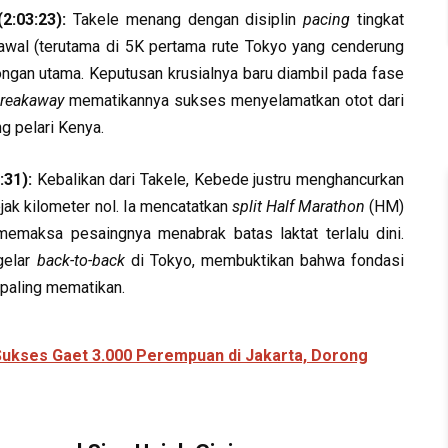
:03:23):
Takele menang dengan disiplin
pacing
tingkat
ak awal (terutama di 5K pertama rute Tokyo yang cenderung
ongan utama. Keputusan krusialnya baru diambil pada fase
reakaway
mematikannya sukses menyelamatkan otot dari
 pelari Kenya.
31):
Kebalikan dari Takele, Kebede justru menghancurkan
jak kilometer nol. Ia mencatatkan
split Half Marathon
(HM)
memaksa pesaingnya menabrak batas laktat terlalu dini.
gelar
back-to-back
di Tokyo, membuktikan bahwa fondasi
paling mematikan.
 Sukses Gaet 3.000 Perempuan di Jakarta, Dorong