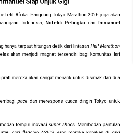
Immanuel Siap Unjuk Gigi
 duel elit Afrika. Panggung Tokyo Marathon 2026 juga akan
ebanggaan Indonesia,
Nofeldi Petingko
dan
Immanuel
hanya terpaut hitungan detik dari lintasan
Half Marathon
 jelas akan menjadi magnet tersendiri bagi komunitas lari
kiprah mereka akan sangat menarik untuk disimak dari dua
membagi
pace
dan merespons cuaca dingin Tokyo untuk
 medan tempur inovasi
super shoes
. Membedah pantulan
e atau seri
flagship
ASICS yang mereka kenakan di kaki