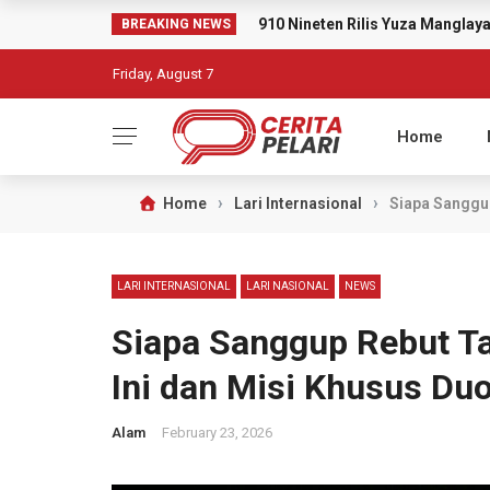
910 Nineten Rilis Yuza Mangla
BREAKING NEWS
Friday, August 7
Home
›
›
Home
Lari Internasional
Siapa Sanggup
LARI INTERNASIONAL
LARI NASIONAL
NEWS
Siapa Sanggup Rebut T
Ini dan Misi Khusus Du
Alam
February 23, 2026