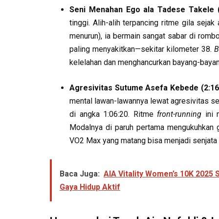
Seni Menahan Ego ala Tadese Takele (2
tinggi. Alih-alih terpancing ritme gila sej
menurun), ia bermain sangat sabar di romb
paling menyakitkan—sekitar kilometer 38.
B
kelelahan dan menghancurkan bayang-bayang
Agresivitas Sutume Asefa Kebede (2:16:
mental lawan-lawannya lewat agresivitas se
di angka 1:06:20. Ritme
front-running
ini 
Modalnya di paruh pertama mengukuhkan 
VO2 Max yang matang bisa menjadi senjata 
Baca Juga:
AIA Vitality Women’s 10K 2025
Gaya Hidup Aktif