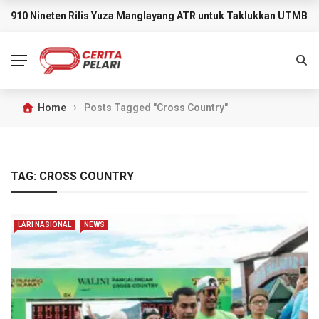
910 Nineten Rilis Yuza Manglayang ATR untuk Taklukkan UTMB M
BREAKING NEWS
›
Home
Posts Tagged "Cross Country"
TAG:
CROSS COUNTRY
LARI NASIONAL
NEWS