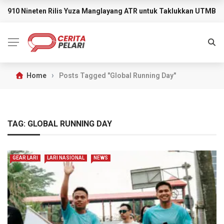
910 Nineten Rilis Yuza Manglayang ATR untuk Taklukkan UTMB M
BREAKING NEWS
›
Home
Posts Tagged "Global Running Day"
TAG:
GLOBAL RUNNING DAY
GEAR LARI
LARI NASIONAL
NEWS