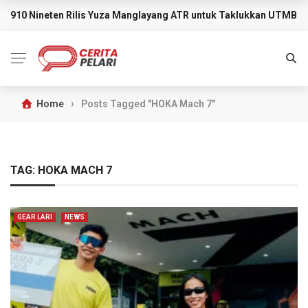
910 Nineten Rilis Yuza Manglayang ATR untuk Taklukkan UTMB M
BREAKING NEWS
›
Home
Posts Tagged "HOKA Mach 7"
TAG:
HOKA MACH 7
GEAR LARI
NEWS