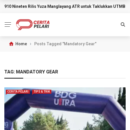
910 Nineten Rilis Yuza Manglayang ATR untuk Taklukkan UTMB M
BREAKING NEWS
›
Home
Posts Tagged "Mandatory Gear"
TAG:
MANDATORY GEAR
CERITA PELARI
TIPS & TRIK