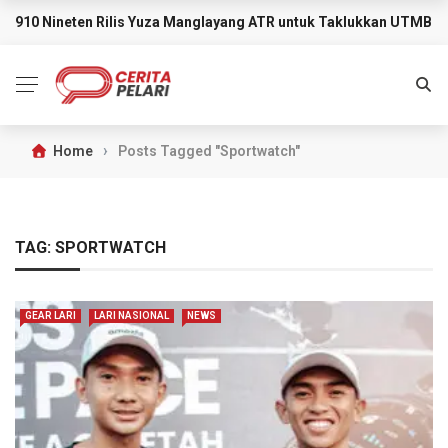
910 Nineten Rilis Yuza Manglayang ATR untuk Taklukkan UTMB M
BREAKING NEWS
›
Home
Posts Tagged "Sportwatch"
TAG:
SPORTWATCH
GEAR LARI
LARI NASIONAL
NEWS