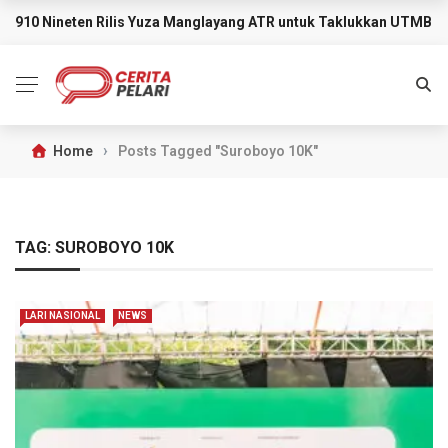
910 Nineten Rilis Yuza Manglayang ATR untuk Taklukkan UTMB M
BREAKING NEWS
›
Home
Posts Tagged "Suroboyo 10K"
TAG:
SUROBOYO 10K
LARI NASIONAL
NEWS