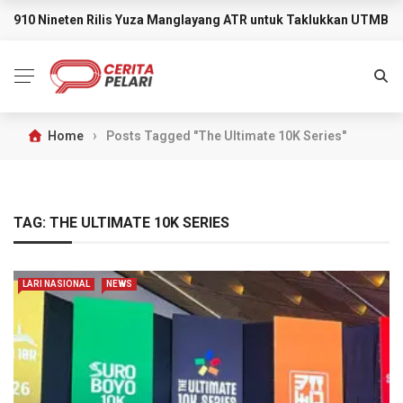
910 Nineten Rilis Yuza Manglayang ATR untuk Taklukkan UTMB M
BREAKING NEWS
›
Home
Posts Tagged "The Ultimate 10K Series"
TAG:
THE ULTIMATE 10K SERIES
LARI NASIONAL
NEWS