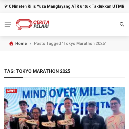
910 Nineten Rilis Yuza Manglayang ATR untuk Taklukkan UTMB M
BREAKING NEWS
›
Home
Posts Tagged "Tokyo Marathon 2025"
TAG:
TOKYO MARATHON 2025
NEWS