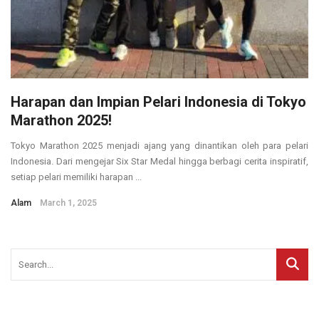
Harapan dan Impian Pelari Indonesia di Tokyo
Marathon 2025!
Tokyo Marathon 2025 menjadi ajang yang dinantikan oleh para pelari
Indonesia. Dari mengejar Six Star Medal hingga berbagi cerita inspiratif,
setiap pelari memiliki harapan ...
Alam
March 1, 2025