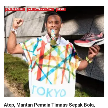
CERITA PELARI
LARI INTERNASIONAL
NEWS
Atep, Mantan Pemain Timnas Sepak Bola,