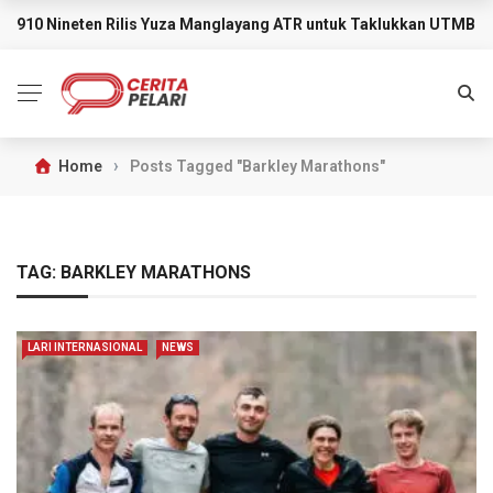
910 Nineten Rilis Yuza Manglayang ATR untuk Taklukkan UTMB M
BREAKING NEWS
›
Home
Posts Tagged "Barkley Marathons"
TAG:
BARKLEY MARATHONS
LARI INTERNASIONAL
NEWS