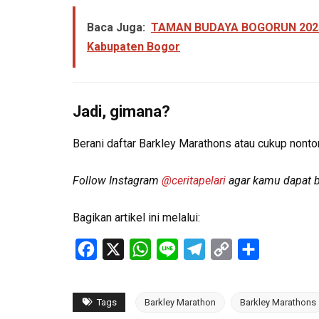
Baca Juga:
TAMAN BUDAYA BOGORUN 2025: 
Kabupaten Bogor
Jadi, gimana?
Berani daftar Barkley Marathons atau cukup nonto
Follow Instagram
@ceritapelari
agar kamu dapat be
Bagikan artikel ini melalui:
Facebook
X
WhatsApp
Line
Telegram
Copy
Share
Link
Tags
Barkley Marathon
Barkley Marathons