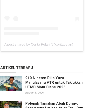
A post shared by Cerita Pelari (@ceritapelari)
ARTIKEL TERBARU
910 Nineten Rilis Yuza
Manglayang ATR untuk Taklukkan
UTMB Mont Blanc 2026
August 5, 2026
Polemik Tanjakan Abah Donny:
Saat Arena Latihan Atlet Trail Run