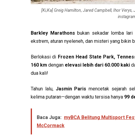
[Ki,Ka] Greig Hamilton, Jared Campbell, Ihor Verys,
instagra
Barkley Marathons
bukan sekadar lomba lari u
ekstrem, aturan nyeleneh, dan misteri yang bikin 
Berlokasi di
Frozen Head State Park, Tennes
160 km
dengan
elevasi lebih dari 60.000 kaki
da
dua kali!
Tahun lalu,
Jasmin Paris
mencetak sejarah se
kelima putaran—dengan waktu tersisa hanya
99 d
Baca Juga:
myBCA Belitung Multisport Fest
McCormack