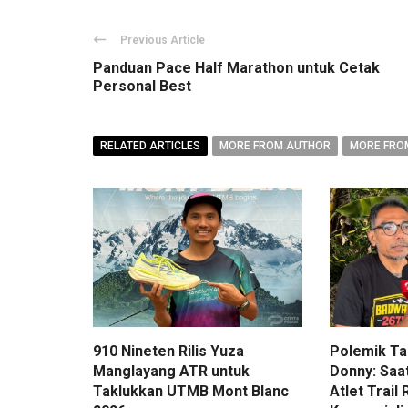
Previous Article
Panduan Pace Half Marathon untuk Cetak
Personal Best
RELATED ARTICLES
MORE FROM AUTHOR
MORE FRO
910 Nineten Rilis Yuza
Polemik Ta
Manglayang ATR untuk
Donny: Saa
Taklukkan UTMB Mont Blanc
Atlet Trai