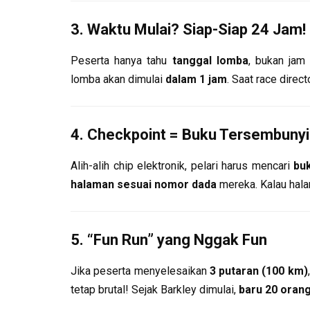
3.
Waktu Mulai? Siap-Siap 24 Jam!
Peserta hanya tahu
tanggal lomba
, bukan jam
lomba akan dimulai
dalam 1 jam
. Saat race dire
4.
Checkpoint = Buku Tersembunyi
Alih-alih chip elektronik, pelari harus mencari
bu
halaman sesuai nomor dada
mereka. Kalau hala
5.
“Fun Run” yang Nggak Fun
Jika peserta menyelesaikan
3 putaran (100 km)
tetap brutal! Sejak Barkley dimulai,
baru 20 oran