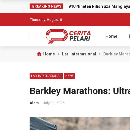
910 Nineten Rilis Yuza Mangla
BREAKING NEWS
Thursday, August 6
Home
›
›
Home
Lari Internasional
Barkley Marath
LARI INTERNASIONAL
NEWS
Barkley Marathons: Ultra
Alam
July 31, 2025