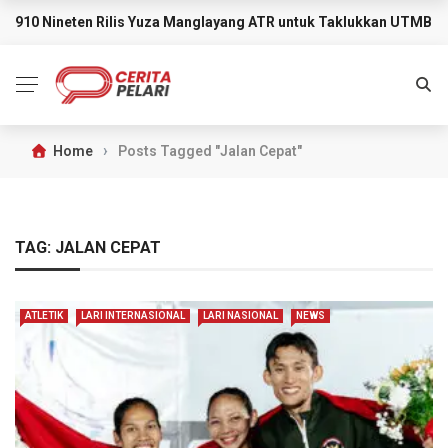
910 Nineten Rilis Yuza Manglayang ATR untuk Taklukkan UTMB M
BREAKING NEWS
›
Home
Posts Tagged "Jalan Cepat"
TAG:
JALAN CEPAT
ATLETIK
LARI INTERNASIONAL
LARI NASIONAL
NEWS