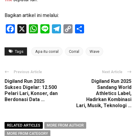
Bagikan artikel ini melalui:
Facebook
X
WhatsApp
Line
Telegram
Copy
Share
Link
Tags
Apa itu corral
Corral
Wave
Previous Article
Next Article
Digiland Run 2025
Digiland Run 2025
Sukses Digelar: 12.500
Sandang World
Pelari Lari, Konser, dan
Athletics Label,
Berdonasi Data ...
Hadirkan Kombinasi
Lari, Musik, Teknologi ...
RELATED ARTICLES
MORE FROM AUTHOR
MORE FROM CATEGORY