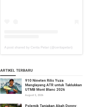
A post shared by Cerita Pelari (@ceritapelari)
ARTIKEL TERBARU
910 Nineten Rilis Yuza
Manglayang ATR untuk Taklukkan
UTMB Mont Blanc 2026
August 5, 2026
Polemik Tanjakan Abah Donny: