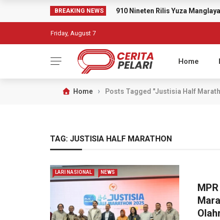
910 Nineten Rilis Yuza Mangla
BREAKING NEWS
Friday, August 7
Home
›
Home
Posts Tagged "Justisia Half Marat
TAG:
JUSTISIA HALF MARATHON
LARI NASIONAL
NEWS
MPR 
Mara
Olahr