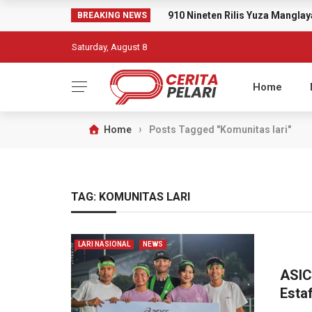
910 Nineten Rilis Yuza Mangl
BREAKING NEWS
Saturday, August 8
Home
›
Home
Posts Tagged "Komunitas lari"
TAG:
KOMUNITAS LARI
LARI NASIONAL
NEWS
ASIC
Esta