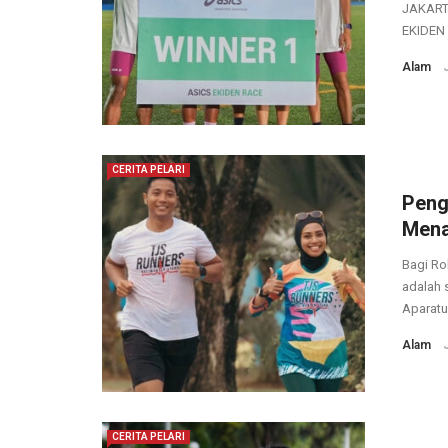
JAKARTA
EKIDEN 
Alam
CERITA PELARI
Peng
Mena
Bagi Rob
adalah 
Aparatur
Alam
CERITA PELARI