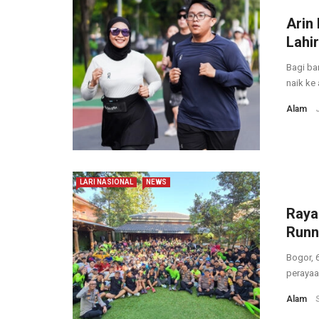
Arin
Lahi
Bagi ba
naik ke 
Alam
LARI NASIONAL
NEWS
Raya
Runn
Bogor, 
perayaan
Alam