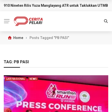
910 Nineten Rilis Yuza Manglayang ATR untuk Taklukkan UTMB M
BREAKING NEWS
›
Home
Posts Tagged "PB PASI"
TAG:
PB PASI
LARI NASIONAL
NEWS