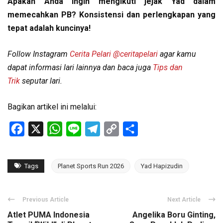
Apakah Anda ingin mengikuti jejak Yad dalam
memecahkan PB? Konsistensi dan perlengkapan yang
tepat adalah kuncinya!
Follow Instagram
Cerita Pelari
@ceritapelari
agar kamu
dapat informasi lari lainnya dan baca juga
Tips dan
Trik
seputar lari.
Bagikan artikel ini melalui:
Facebook
X
WhatsApp
Line
Telegram
Copy
Share
Link
Tags
Planet Sports Run 2026
Yad Hapizudin
Previous Article
Next Article
Atlet PUMA Indonesia
Angelika Boru Ginting,