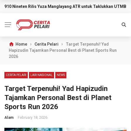
910 Nineten Rilis Yuza Manglayang ATR untuk Taklukkan UTMB M
BREAKING NEWS
›
›
Home
Cerita Pelari
Target Terpenuhi! Yad
Hapizudin Tajamkan Personal Best di Planet Sports Run
2026
CERITA PELARI
LARI NASIONAL
NEWS
Target Terpenuhi! Yad Hapizudin
Tajamkan Personal Best di Planet
Sports Run 2026
Alam
February 18, 2026