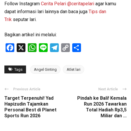
Follow Instagram
Cerita Pelari
@ceritapelari
agar kamu
dapat informasi lari lainnya dan baca juga
Tips dan
Trik
seputar lari.
Bagikan artikel ini melalui:
Facebook
X
WhatsApp
Line
Telegram
Copy
Share
Link
Tags
Angel Ginting
Atlet lari
Previous Article
Next Article
Target Terpenuhi! Yad
Pindah ke Bali! Kemala
Hapizudin Tajamkan
Run 2026 Tawarkan
Personal Best di Planet
Total Hadiah Rp3,5
Sports Run 2026
Miliar dan ...