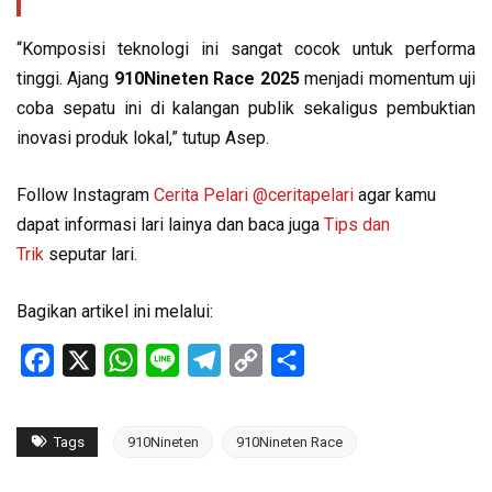
“Komposisi teknologi ini sangat cocok untuk performa
tinggi. Ajang
910Nineten Race 2025
menjadi momentum uji
coba sepatu ini di kalangan publik sekaligus pembuktian
inovasi produk lokal,” tutup Asep.
Follow Instagram
Cerita Pelari
@ceritapelari
agar kamu
dapat informasi lari lainya dan baca juga
Tips dan
Trik
seputar lari.
Bagikan artikel ini melalui:
Facebook
X
WhatsApp
Line
Telegram
Copy
Share
Link
Tags
910Nineten
910Nineten Race