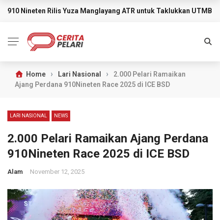
910 Nineten Rilis Yuza Manglayang ATR untuk Taklukkan UTMB M
BREAKING NEWS
›
›
Home
Lari Nasional
2.000 Pelari Ramaikan
Ajang Perdana 910Nineten Race 2025 di ICE BSD
LARI NASIONAL
NEWS
2.000 Pelari Ramaikan Ajang Perdana
910Nineten Race 2025 di ICE BSD
Alam
November 12, 2025