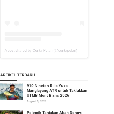
A post shared by Cerita Pelari (@ceritapelari)
ARTIKEL TERBARU
910 Nineten Rilis Yuza
Manglayang ATR untuk Taklukkan
UTMB Mont Blanc 2026
August 5, 2026
Polemik Tanjakan Abah Donny: