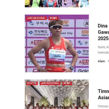
LARI NASIONAL
NEWS
Dina
Gawa
2025
Gumi, K
menceta
Alam
ATLETIK
LARI NASIONAL
NEWS
Timn
Asia
Timnas A