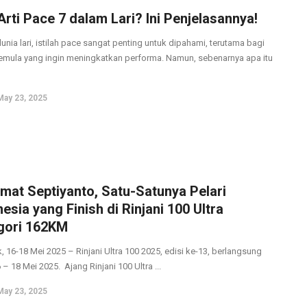
rti Pace 7 dalam Lari? Ini Penjelasannya!
unia lari, istilah pace sangat penting untuk dipahami, terutama bagi
pemula yang ingin meningkatkan performa. Namun, sebenarnya apa itu
May 23, 2025
mat Septiyanto, Satu-Satunya Pelari
esia yang Finish di Rinjani 100 Ultra
gori 162KM
 16-18 Mei 2025 – Rinjani Ultra 100 2025, edisi ke-13, berlangsung
– 18 Mei 2025. Ajang Rinjani 100 Ultra ...
May 23, 2025