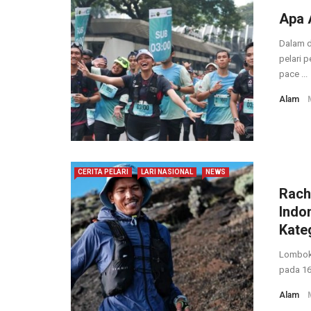
Apa A
Dalam d
pelari 
pace ...
Alam
CERITA PELARI
LARI NASIONAL
NEWS
Rach
Indon
Kate
Lombok,
pada 16 
Alam