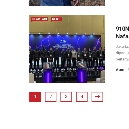
GEAR LARI
NEWS
910N
Nafa
Jakarta,
dipaduk
pertanya
Alam
1
2
3
4