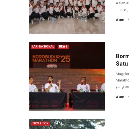
Asian A
ini men
Alam
LARI NASIONAL
NEWS
Borm
Satu
Magelan
Maratho
yang ber
Alam
TIPS & TRIK