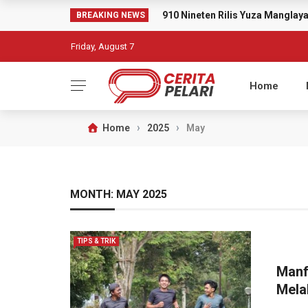
910 Nineten Rilis Yuza Mangla
BREAKING NEWS
Friday, August 7
Home
›
›
Home
2025
May
MONTH:
MAY 2025
TIPS & TRIK
Manf
Mela