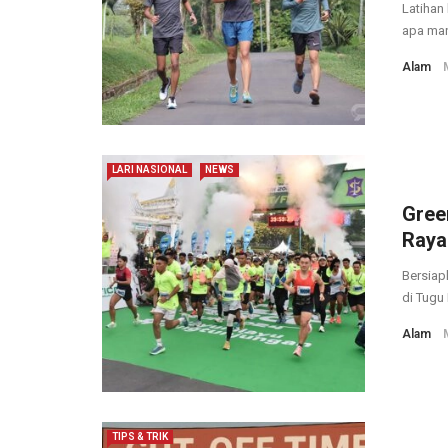
Latihan 
apa manf
Alam
LARI NASIONAL
NEWS
Gree
Raya
Bersiap
di Tugu 
Alam
TIPS & TRIK