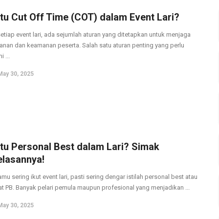
Itu Cut Off Time (COT) dalam Event Lari?
etiap event lari, ada sejumlah aturan yang ditetapkan untuk menjaga
nan dan keamanan peserta. Salah satu aturan penting yang perlu
 ...
May 30, 2025
Itu Personal Best dalam Lari? Simak
elasannya!
mu sering ikut event lari, pasti sering dengar istilah personal best atau
at PB. Banyak pelari pemula maupun profesional yang menjadikan ...
May 30, 2025