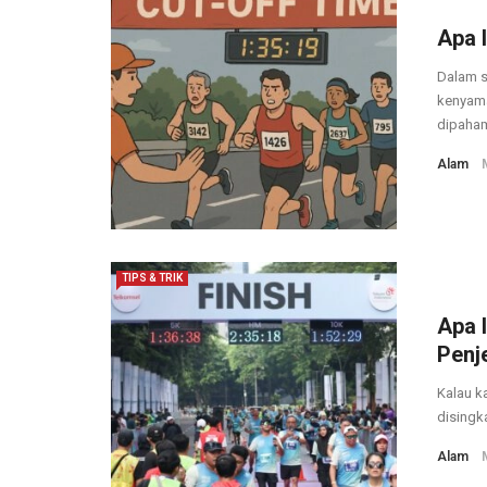
Apa 
Dalam s
kenyama
dipahami
Alam
TIPS & TRIK
Apa 
Penj
Kalau ka
disingk
Alam