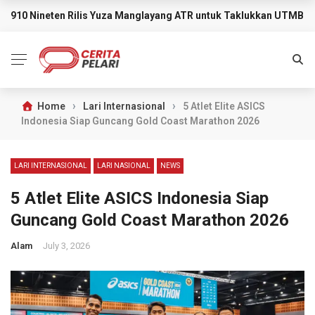
910 Nineten Rilis Yuza Manglayang ATR untuk Taklukkan UTMB M
BREAKING NEWS
›
›
Home
Lari Internasional
5 Atlet Elite ASICS
Indonesia Siap Guncang Gold Coast Marathon 2026
LARI INTERNASIONAL
LARI NASIONAL
NEWS
5 Atlet Elite ASICS Indonesia Siap
Guncang Gold Coast Marathon 2026
Alam
July 3, 2026