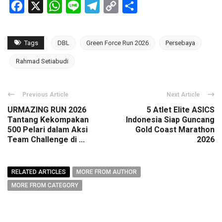
Facebook
X
WhatsApp
Line
Telegram
Copy
Share
Link
Tags
DBL
Green Force Run 2026
Persebaya
Rahmad Setiabudi
Previous Article
Next Article
URMAZING RUN 2026
5 Atlet Elite ASICS
Tantang Kekompakan
Indonesia Siap Guncang
500 Pelari dalam Aksi
Gold Coast Marathon
Team Challenge di ...
2026
RELATED ARTICLES
MORE FROM AUTHOR
MORE FROM CATEGORY