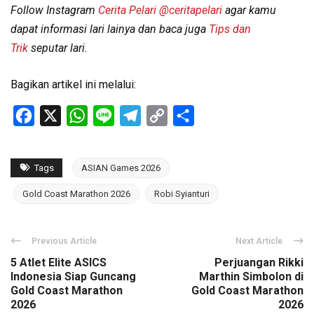
Follow Instagram
Cerita Pelari
@ceritapelari
agar kamu
dapat informasi lari lainya dan baca juga
Tips dan
Trik
seputar lari.
Bagikan artikel ini melalui:
Facebook
X
WhatsApp
Line
Telegram
Copy
Share
Link
Tags
ASIAN Games 2026
Gold Coast Marathon 2026
Robi Syianturi
Previous Article
Next Article
5 Atlet Elite ASICS
Perjuangan Rikki
Indonesia Siap Guncang
Marthin Simbolon di
Gold Coast Marathon
Gold Coast Marathon
2026
2026