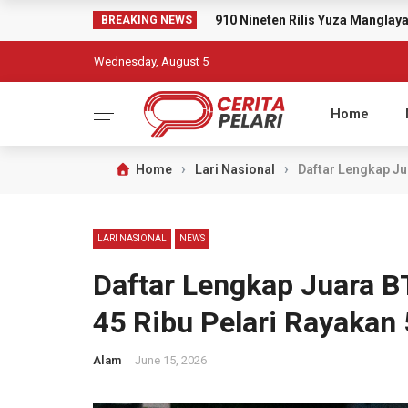
910 Nineten Rilis Yuza Mangla
BREAKING NEWS
Wednesday, August 5
Home
›
›
Home
Lari Nasional
Daftar Lengkap Ju
LARI NASIONAL
NEWS
Daftar Lengkap Juara 
45 Ribu Pelari Rayakan 
Alam
June 15, 2026