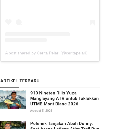
A post shared by Cerita Pelari (@ceritapelari)
ARTIKEL TERBARU
910 Nineten Rilis Yuza
Manglayang ATR untuk Taklukkan
UTMB Mont Blanc 2026
August 5, 2026
Polemik Tanjakan Abah Donny:
Saat Arena Latihan Atlet Trail Run