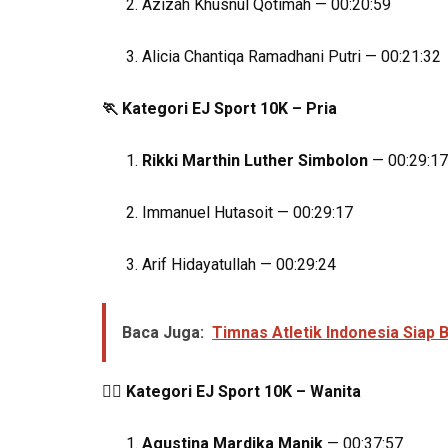
Azizah Khusnul Qotimah — 00:20:59
Alicia Chantiqa Ramadhani Putri — 00:21:32
🏃
Kategori EJ Sport 10K – Pria
Rikki Marthin Luther Simbolon
— 00:29:17
Immanuel Hutasoit — 00:29:17
Arif Hidayatullah — 00:29:24
Baca Juga:
Timnas Atletik Indonesia Siap 
🏃‍♀️
Kategori EJ Sport 10K – Wanita
Agustina Mardika Manik
— 00:37:57