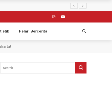
tletik
Pelari Bercerita
akarta!