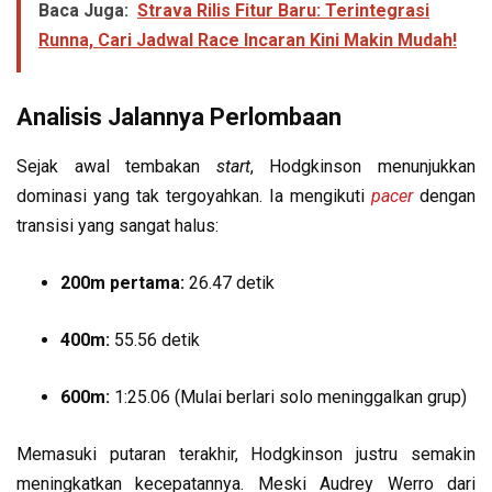
Baca Juga:
Strava Rilis Fitur Baru: Terintegrasi
Runna, Cari Jadwal Race Incaran Kini Makin Mudah!
Analisis Jalannya Perlombaan
Sejak awal tembakan
start
, Hodgkinson menunjukkan
dominasi yang tak tergoyahkan. Ia mengikuti
pacer
dengan
transisi yang sangat halus:
200m pertama:
26.47 detik
400m:
55.56 detik
600m:
1:25.06 (Mulai berlari solo meninggalkan grup)
Memasuki putaran terakhir, Hodgkinson justru semakin
meningkatkan kecepatannya. Meski Audrey Werro dari