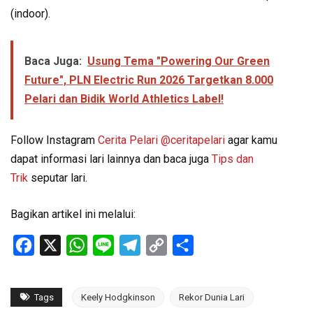
(indoor).
Baca Juga:
Usung Tema "Powering Our Green
Future", PLN Electric Run 2026 Targetkan 8.000
Pelari dan Bidik World Athletics Label!
Follow Instagram
Cerita Pelari
@ceritapelari
agar kamu
dapat informasi lari lainnya dan baca juga
Tips dan
Trik
seputar lari.
Bagikan artikel ini melalui:
Facebook
X
WhatsApp
Line
Telegram
Copy
Share
Link
Tags
Keely Hodgkinson
Rekor Dunia Lari