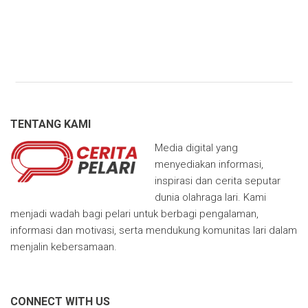
TENTANG KAMI
Media digital yang
menyediakan informasi,
inspirasi dan cerita seputar
dunia olahraga lari. Kami
menjadi wadah bagi pelari untuk berbagi pengalaman,
informasi dan motivasi, serta mendukung komunitas lari dalam
menjalin kebersamaan.
CONNECT WITH US