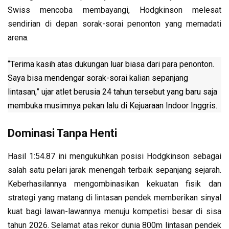
Swiss mencoba membayangi, Hodgkinson melesat
sendirian di depan sorak-sorai penonton yang memadati
arena.
“Terima kasih atas dukungan luar biasa dari para penonton.
Saya bisa mendengar sorak-sorai kalian sepanjang
lintasan,” ujar atlet berusia 24 tahun tersebut yang baru saja
membuka musimnya pekan lalu di Kejuaraan Indoor Inggris.
Dominasi Tanpa Henti
Hasil 1:54.87 ini mengukuhkan posisi Hodgkinson sebagai
salah satu pelari jarak menengah terbaik sepanjang sejarah.
Keberhasilannya mengombinasikan kekuatan fisik dan
strategi yang matang di lintasan pendek memberikan sinyal
kuat bagi lawan-lawannya menuju kompetisi besar di sisa
tahun 2026. Selamat atas rekor dunia 800m lintasan pendek