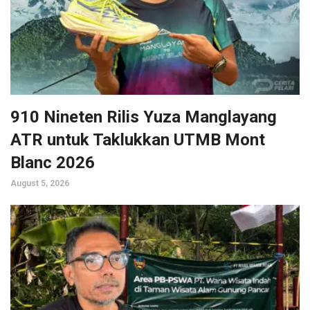
910 Nineten Rilis Yuza Manglayang
ATR untuk Taklukkan UTMB Mont
Blanc 2026
August 5, 2026