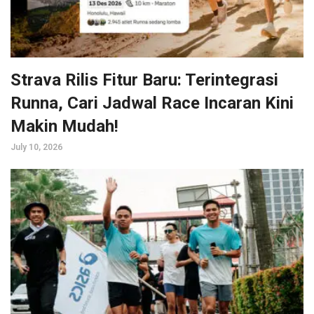
Strava Rilis Fitur Baru: Terintegrasi
Runna, Cari Jadwal Race Incaran Kini
Makin Mudah!
July 10, 2026