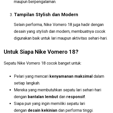
maupun berpengalaman.
Tampilan Stylish dan Modern
Selain performa, Nike Vomero 18 juga hadir dengan
desain yang stylish dan modern, membuatnya cocok
digunakan baik untuk lari maupun aktivitas sehari-hari.
Untuk Siapa Nike Vomero 18?
Sepatu Nike Vomero 18 cocok banget untuk:
Pelari yang mencari
kenyamanan maksimal
dalam
setiap langkah.
Mereka yang membutuhkan sepatu lari sehari-hari
dengan
bantalan lembut
dan
responsif
.
Siapa pun yang ingin memiliki sepatu lari
dengan
desain kekinian
dan performa tinggi.