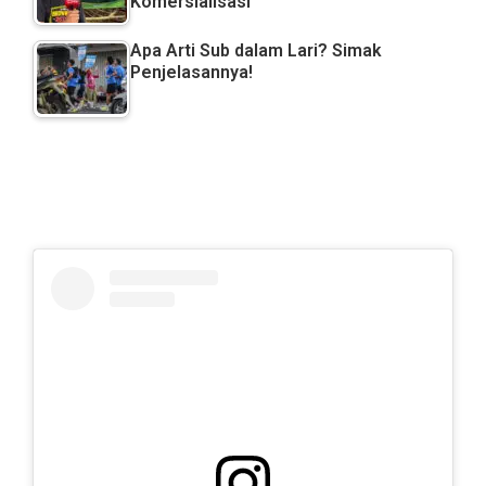
Komersialisasi
Apa Arti Sub dalam Lari? Simak
Penjelasannya!