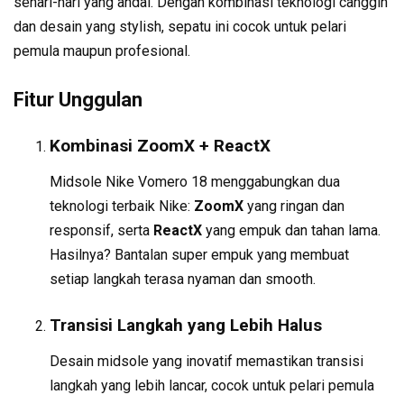
sehari-hari yang andal. Dengan kombinasi teknologi canggih
dan desain yang stylish, sepatu ini cocok untuk pelari
pemula maupun profesional.
Fitur Unggulan
Kombinasi ZoomX + ReactX
Midsole Nike Vomero 18 menggabungkan dua
teknologi terbaik Nike:
ZoomX
yang ringan dan
responsif, serta
ReactX
yang empuk dan tahan lama.
Hasilnya? Bantalan super empuk yang membuat
setiap langkah terasa nyaman dan smooth.
Transisi Langkah yang Lebih Halus
Desain midsole yang inovatif memastikan transisi
langkah yang lebih lancar, cocok untuk pelari pemula