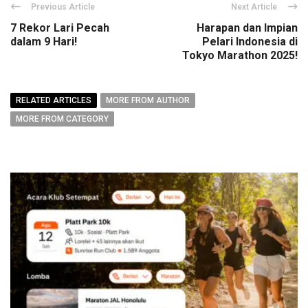
Previous Article
Next Article
7 Rekor Lari Pecah
Harapan dan Impian
dalam 9 Hari!
Pelari Indonesia di
Tokyo Marathon 2025!
RELATED ARTICLES
MORE FROM AUTHOR
MORE FROM CATEGORY