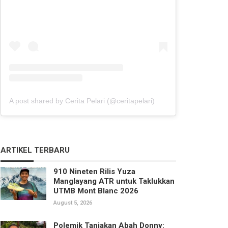
A post shared by Cerita Pelari (@ceritapelari)
ARTIKEL TERBARU
910 Nineten Rilis Yuza
Manglayang ATR untuk Taklukkan
UTMB Mont Blanc 2026
August 5, 2026
Polemik Tanjakan Abah Donny: