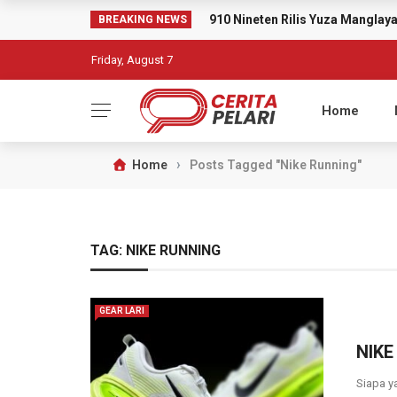
910 Nineten Rilis Yuza Mangla
BREAKING NEWS
Friday, August 7
Home
›
Home
Posts Tagged "Nike Running"
TAG:
NIKE RUNNING
GEAR LARI
NIKE
Siapa y