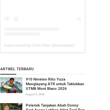
A post shared by Cerita Pelari (@ceritapelari)
ARTIKEL TERBARU
910 Nineten Rilis Yuza
Manglayang ATR untuk Taklukkan
UTMB Mont Blanc 2026
August 5, 2026
Polemik Tanjakan Abah Donny:
Saat Arena Latihan Atlet Trail Run