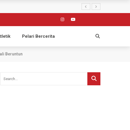
tletik
Pelari Bercerita
ali Beruntun