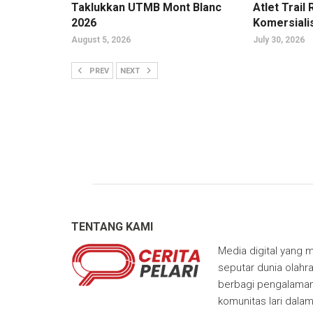
Taklukkan UTMB Mont Blanc
Atlet Trai
2026
Komersiali
August 5, 2026
July 30, 2026
PREV
NEXT
TENTANG KAMI
Media digital yang m
seputar dunia olahra
berbagi pengalaman,
komunitas lari dala