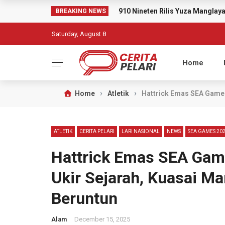
910 Nineten Rilis Yuza Mangla
BREAKING NEWS
Saturday, August 8
Home
›
›
Home
Atletik
Hattrick Emas SEA Games!
ATLETIK
CERITA PELARI
LARI NASIONAL
NEWS
SEA GAMES 20
Hattrick Emas SEA Game
Ukir Sejarah, Kuasai Mar
Beruntun
Alam
December 15, 2025