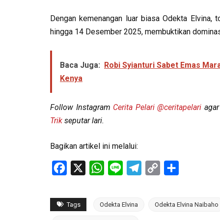
Dengan kemenangan luar biasa Odekta Elvina, t
hingga 14 Desember 2025, membuktikan dominasi Me
Baca Juga:
Robi Syianturi Sabet Emas Mara
Kenya
Follow Instagram
Cerita Pelari
@ceritapelari
agar 
Trik
seputar lari.
Bagikan artikel ini melalui:
Facebook
X
WhatsApp
Line
Telegram
Copy
Share
Link
Tags
Odekta Elvina
Odekta Elvina Naibaho