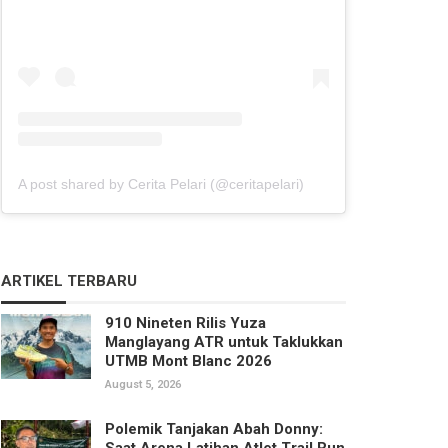
A post shared by Cerita Pelari (@ceritapelari)
ARTIKEL TERBARU
910 Nineten Rilis Yuza
Manglayang ATR untuk Taklukkan
UTMB Mont Blanc 2026
August 5, 2026
Polemik Tanjakan Abah Donny:
Saat Arena Latihan Atlet Trail Run