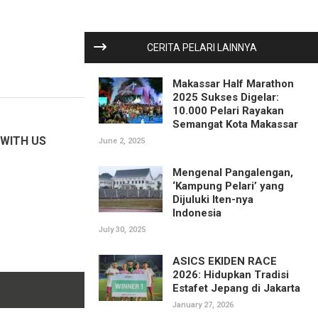
CERITA PELARI LAINNYA
Makassar Half Marathon
2025 Sukses Digelar:
10.000 Pelari Rayakan
Semangat Kota Makassar
WITH US
June 2, 2025
Mengenal Pangalengan,
‘Kampung Pelari’ yang
Dijuluki Iten-nya
Indonesia
July 30, 2025
ASICS EKIDEN RACE
2026: Hidupkan Tradisi
Estafet Jepang di Jakarta
Kontak Kami
Privacy Policy
January 27, 2026