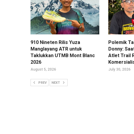
910 Nineten Rilis Yuza
Polemik Ta
Manglayang ATR untuk
Donny: Saa
Taklukkan UTMB Mont Blanc
Atlet Trai
2026
Komersiali
August 5, 2026
July 30, 2026
PREV
NEXT