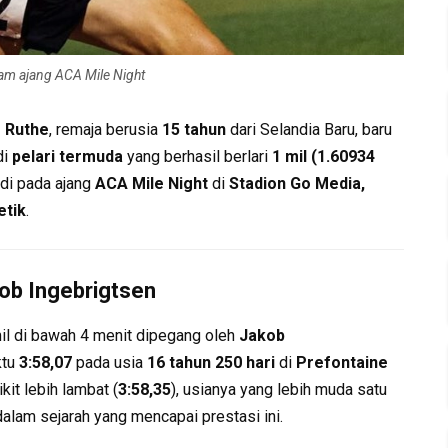
am ajang ACA Mile Night
 Ruthe
, remaja berusia
15 tahun
dari Selandia Baru, baru
di
pelari termuda
yang berhasil berlari
1 mil (1.60934
adi pada ajang
ACA Mile Night
di
Stadion Go Media,
etik
.
ob Ingebrigtsen
mil di bawah 4 menit dipegang oleh
Jakob
ktu
3:58,07
pada usia
16 tahun 250 hari
di
Prefontaine
it lebih lambat (
3:58,35
), usianya yang lebih muda satu
alam sejarah yang mencapai prestasi ini.