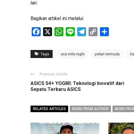
lari.
Bagikan artikel ini melalui:
Facebook
X
WhatsApp
Line
Telegram
Copy
Share
Link
Tags
aca mile night
pelari termuda
S
Previous Article
ASICS S4+ YOGIRI: Teknologi Inovatif dari
Sepatu Terbaru ASICS
RELATED ARTICLES
MORE FROM AUTHOR
MORE FRO