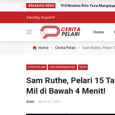
910 Nineten Rilis Yuza Mangla
BREAKING NEWS
Saturday, August 8
Home
›
›
Home
Cerita Pelari
Sam Ruthe, Pelari 
CERITA PELARI
LARI INTERNASIONAL
NEWS
Sam Ruthe, Pelari 15 T
Mil di Bawah 4 Menit!
Alam
March 21, 2025