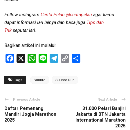
Follow Instagram
Cerita Pelari
@ceritapelari
agar kamu
dapat informasi lari lainya dan baca juga
Tips dan
Trik
seputar lari.
Bagikan artikel ini melalui:
Facebook
X
WhatsApp
Line
Telegram
Copy
Share
Link
Tags
Suunto
Suunto Run
Previous Article
Next Article
Daftar Pemenang
31.000 Pelari Banjiri
Mandiri Jogja Marathon
Jakarta di BTN Jakarta
2025
International Marathon
2025