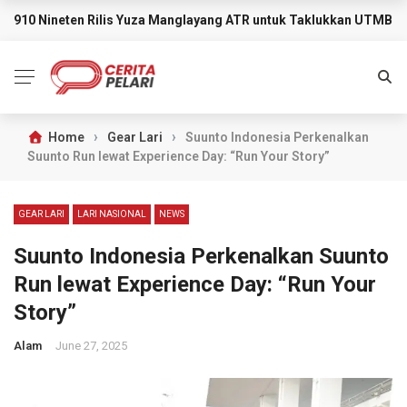
910 Nineten Rilis Yuza Manglayang ATR untuk Taklukkan UTMB M
BREAKING NEWS
›
›
Home
Gear Lari
Suunto Indonesia Perkenalkan
Suunto Run lewat Experience Day: “Run Your Story”
GEAR LARI
LARI NASIONAL
NEWS
Suunto Indonesia Perkenalkan Suunto
Run lewat Experience Day: “Run Your
Story”
Alam
June 27, 2025