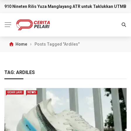
910 Nineten Rilis Yuza Manglayang ATR untuk Taklukkan UTMB M
BREAKING NEWS
›
Home
Posts Tagged "Ardiles"
TAG:
ARDILES
GEAR LARI
NEWS