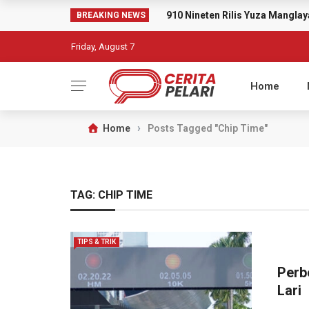
910 Nineten Rilis Yuza Mangl
BREAKING NEWS
Friday, August 7
Home
›
Home
Posts Tagged "Chip Time"
TAG:
CHIP TIME
TIPS & TRIK
Perb
Lari