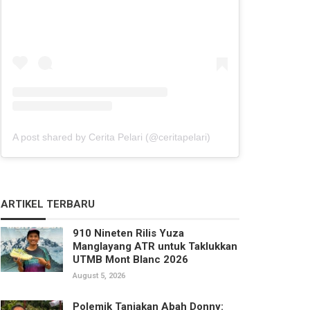
A post shared by Cerita Pelari (@ceritapelari)
ARTIKEL TERBARU
910 Nineten Rilis Yuza
Manglayang ATR untuk Taklukkan
UTMB Mont Blanc 2026
August 5, 2026
Polemik Tanjakan Abah Donny: