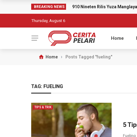
910 Nineten Rilis Yuza Mangla
BREAKING NEWS
Thursday, August 6
Home
›
Home
Posts Tagged "fueling"
TAG:
FUELING
TIPS & TRIK
5 Ti
Fueling 