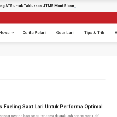
yang ATR untuk Taklukkan UTMB Mont Blanc 2026
News
Cerita Pelari
Gear Lari
Tips & Trik
A
ps Fueling Saat Lari Untuk Performa Optimal
sangat penting bagi pelari, terutama di jarak jauh seperti race Half