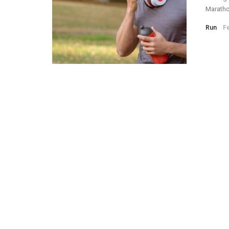
Maratho
Run
Fe