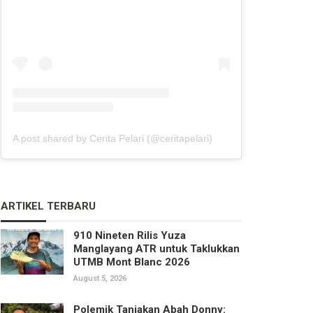
A post shared by Cerita Pelari (@ceritapelari)
ARTIKEL TERBARU
910 Nineten Rilis Yuza
Manglayang ATR untuk Taklukkan
UTMB Mont Blanc 2026
August 5, 2026
Polemik Tanjakan Abah Donny: