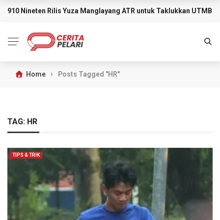
910 Nineten Rilis Yuza Manglayang ATR untuk Taklukkan UTMB M
BREAKING NEWS
›
Home
Posts Tagged "HR"
TAG:
HR
TIPS & TRIK