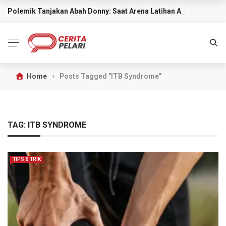
Polemik Tanjakan Abah Donny: Saat Arena Latihan Atlet Trail Ru
BREAKING NEWS
›
Home
Posts Tagged "ITB Syndrome"
TAG:
ITB SYNDROME
TIPS & TRIK