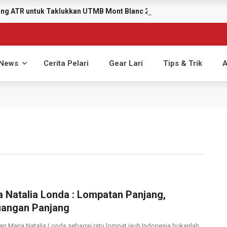
yang ATR untuk Taklukkan UTMB Mont Blanc 2026
News
Cerita Pelari
Gear Lari
Tips & Trik
A
a Natalia Londa : Lompatan Panjang,
uangan Panjang
nan Maria Natalia Londa sebagai ratu lompat jauh Indonesia bukanlah