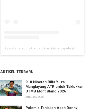
A post shared by Cerita Pelari (@ceritapelari)
ARTIKEL TERBARU
910 Nineten Rilis Yuza
Manglayang ATR untuk Taklukkan
UTMB Mont Blanc 2026
August 5, 2026
Polemik Tanjakan Abah Donny: