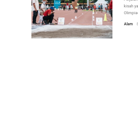
kisah y
Olimpiad
Alam