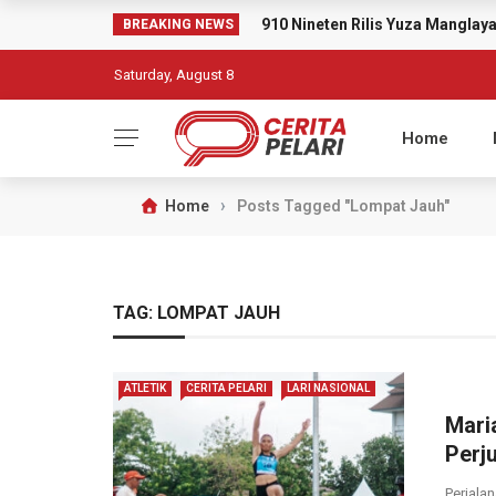
910 Nineten Rilis Yuza Mangla
BREAKING NEWS
Saturday, August 8
Home
›
Home
Posts Tagged "Lompat Jauh"
TAG:
LOMPAT JAUH
ATLETIK
CERITA PELARI
LARI NASIONAL
Mari
Perj
Perjala