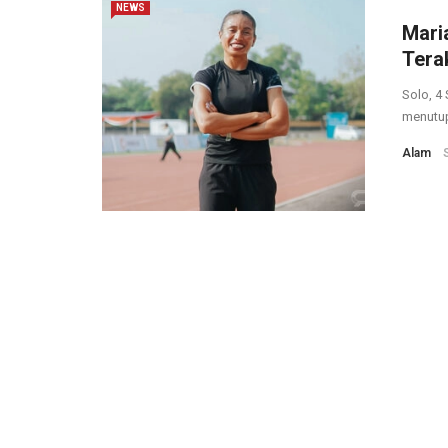
NEWS
Mari
Terak
Solo, 4
menutup 
Alam