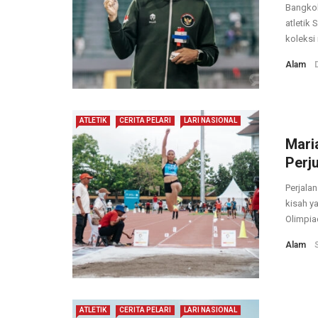
Bangkok
atletik
koleksi 
Alam
ATLETIK
CERITA PELARI
LARI NASIONAL
Mari
Perj
Perjala
kisah y
Olimpiad
Alam
ATLETIK
CERITA PELARI
LARI NASIONAL