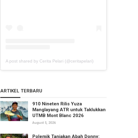
A post shared by Cerita Pelari (@ceritapelari)
ARTIKEL TERBARU
910 Nineten Rilis Yuza
Manglayang ATR untuk Taklukkan
UTMB Mont Blanc 2026
August 5, 2026
Polemik Tanjakan Abah Donny: