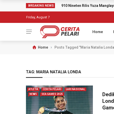
910 Nineten Rilis Yuza Mangl
BREAKING NEWS
Friday, August 7
Home
›
Home
Posts Tagged "Maria Natalia Londa
TAG:
MARIA NATALIA LONDA
ATLETIK
CERITA PELARI
LARI NASIONAL
Dedi
NEWS
SEA GAMES 2025
Lond
Game