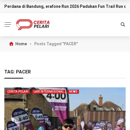
Perdana di Bandung, erafone Run 2026 Padukan Fun Trail Run d
BREAKING NEWS
›
Home
Posts Tagged "PACER"
TAG:
PACER
CERITA PELARI
LARI INTERNASIONAL
NEWS