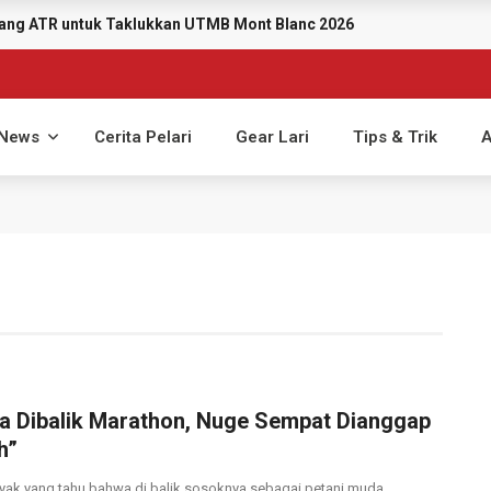
ayang ATR untuk Taklukkan UTMB Mont Blanc 2026
News
Cerita Pelari
Gear Lari
Tips & Trik
A
ta Dibalik Marathon, Nuge Sempat Dianggap
h”
yak yang tahu bahwa di balik sosoknya sebagai petani muda,