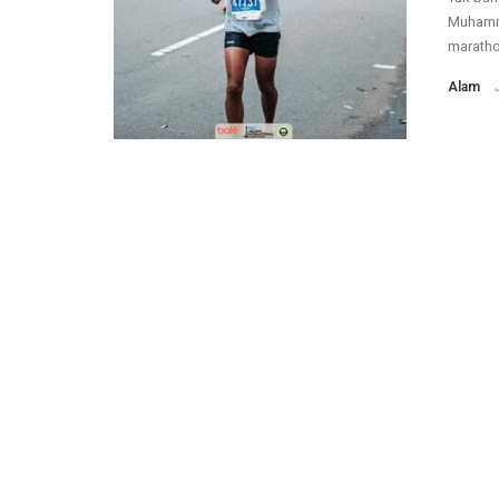
Muhamm
maratho
Alam