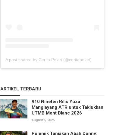
A post shared by Cerita Pelari (@ceritapelari)
ARTIKEL TERBARU
910 Nineten Rilis Yuza
Manglayang ATR untuk Taklukkan
UTMB Mont Blanc 2026
August 5, 2026
Polemik Tanjakan Abah Donny: