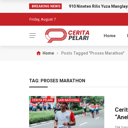
910 Nineten Rilis Yuza Mangl
BREAKING NEWS
Friday, August 7
Home
›
Home
Posts Tagged "Proses Marathon"
TAG:
PROSES MARATHON
CERITA PELARI
LARI NASIONAL
Ceri
“Ane
Tak ban