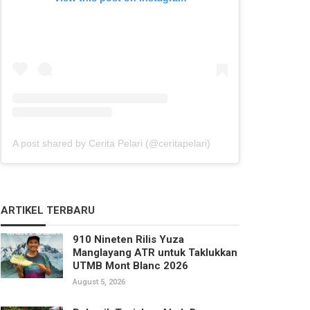
A post shared by Cerita Pelari (@ceritapelari)
ARTIKEL TERBARU
910 Nineten Rilis Yuza
Manglayang ATR untuk Taklukkan
UTMB Mont Blanc 2026
August 5, 2026