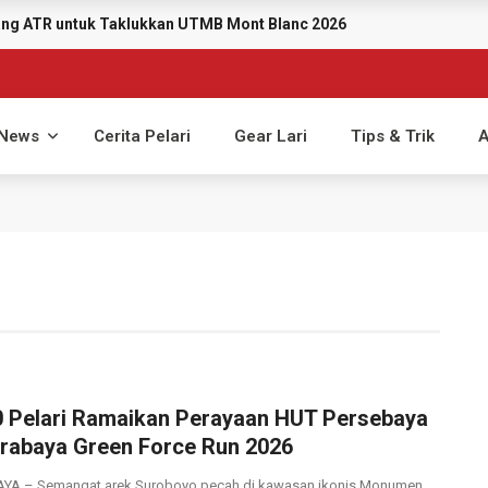
yang ATR untuk Taklukkan UTMB Mont Blanc 2026
News
Cerita Pelari
Gear Lari
Tips & Trik
A
0 Pelari Ramaikan Perayaan HUT Persebaya
urabaya Green Force Run 2026
YA – Semangat arek Suroboyo pecah di kawasan ikonis Monumen