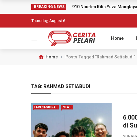
910 Nineten Rilis Yuza Mangla
BREAKING NEWS
Thursday, August 6
Home
›
Home
Posts Tagged "Rahmad Setiabudi"
TAG:
RAHMAD SETIABUDI
LARI NASIONAL
NEWS
6.00
di S
SURABA