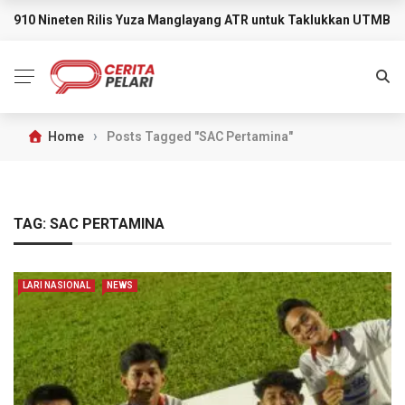
910 Nineten Rilis Yuza Manglayang ATR untuk Taklukkan UTMB M
BREAKING NEWS
›
Home
Posts Tagged "SAC Pertamina"
TAG:
SAC PERTAMINA
LARI NASIONAL
NEWS