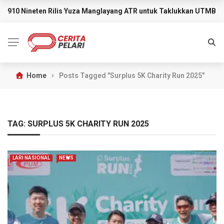
910 Nineten Rilis Yuza Manglayang ATR untuk Taklukkan UTMB M
BREAKING NEWS
›
Home
Posts Tagged "Surplus 5K Charity Run 2025"
TAG:
SURPLUS 5K CHARITY RUN 2025
LARI NASIONAL
NEWS