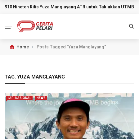
910 Nineten Rilis Yuza Manglayang ATR untuk Taklukkan UTMB M
BREAKING NEWS
›
Home
Posts Tagged "Yuza Manglayang"
TAG:
YUZA MANGLAYANG
LARI NASIONAL
NEWS