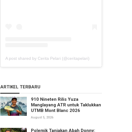
A post shared by Cerita Pelari (@ceritapelari)
ARTIKEL TERBARU
910 Nineten Rilis Yuza
Manglayang ATR untuk Taklukkan
UTMB Mont Blanc 2026
August 5, 2026
Polemik Tanjakan Abah Donny: