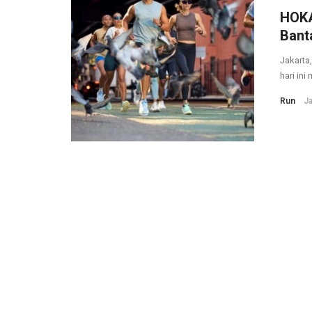
HOKA
Bant
Jakarta
hari ini
Run
Ja