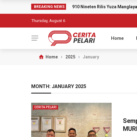
910 Nineten Rilis Yuza Mangla
BREAKING NEWS
Thursday, August 6
Home
›
›
Home
2025
January
MONTH:
JANUARY 2025
CERITA PELARI
Semp
MURI