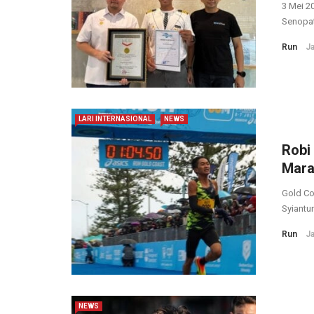
3 Mei 2
Senopati
Run
Ja
LARI INTERNASIONAL
NEWS
Robi
Mara
Gold Coa
Syiantur
Run
Ja
NEWS