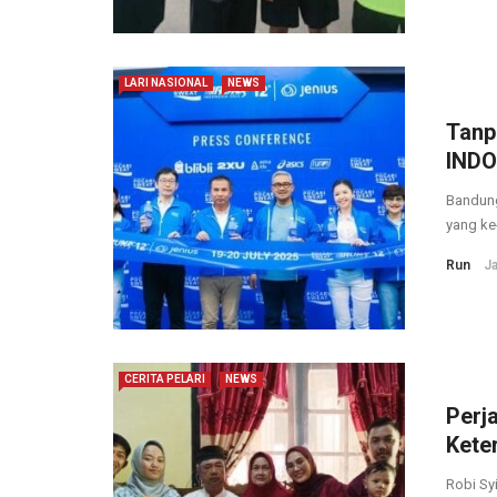
LARI NASIONAL
NEWS
Tanp
INDO
Bandung
yang ke-
Run
Ja
CERITA PELARI
NEWS
Perja
Kete
Robi Sy