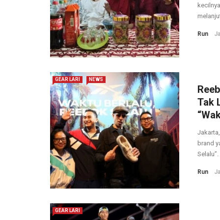
kecilny
melanju
Run
Ja
GEAR LARI
NEWS
Reeb
Tak 
“Wakt
Jakarta
brand y
Selalu”.
Run
Ja
GEAR LARI