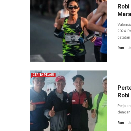
Robi
Mara
Valenci
2024! R
catatan .
Run
Ja
CERITA PELARI
Pert
Robi 
Perjalan
dengan 
Run
Ja