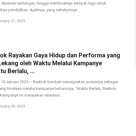
a dipenuhi tantangan, hingga membuatnya sempat ragu untuk
tkan pendidikan. Ayahnya, yang sebelumnya ...
nuary 21, 2025
ok Rayakan Gaya Hidup dan Performa yang
Lekang oleh Waktu Melalui Kampanye
u Berlalu, ...
, 15 Januari 2025 – Reebok kembali menegaskan posisinya sebagai
ang timeless melalui kampanye terbarunya, “Waktu Berlalu, Reebok
 Kampanye ini merayakan relevansi ...
nuary 20, 2025