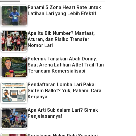
Pahami 5 Zona Heart Rate untuk
Latihan Lari yang Lebih Efektif
Apa Itu Bib Number? Manfaat,
Aturan, dan Risiko Transfer
Nomor Lari
Polemik Tanjakan Abah Donny:
Saat Arena Latihan Atlet Trail Run
Terancam Komersialisasi
Pendaftaran Lomba Lari Pakai
Sistem Ballot? Yuk, Pahami Cara
Kerjanya!
Apa Arti Sub dalam Lari? Simak
Penjelasannya!
Perjalanan Hidup Robi Syianturi