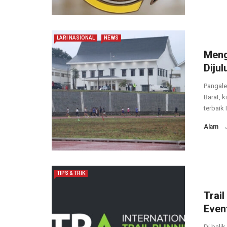
LARI NASIONAL
NEWS
Meng
Dijul
Pangale
Barat, 
terbaik 
Alam
TIPS & TRIK
Trai
Even
Di bali