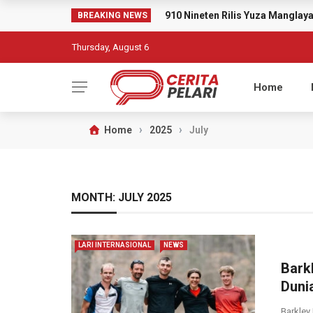
910 Nineten Rilis Yuza Mangla
BREAKING NEWS
Thursday, August 6
Home
›
›
Home
2025
July
MONTH:
JULY 2025
LARI INTERNASIONAL
NEWS
Barkl
Duni
Barkley