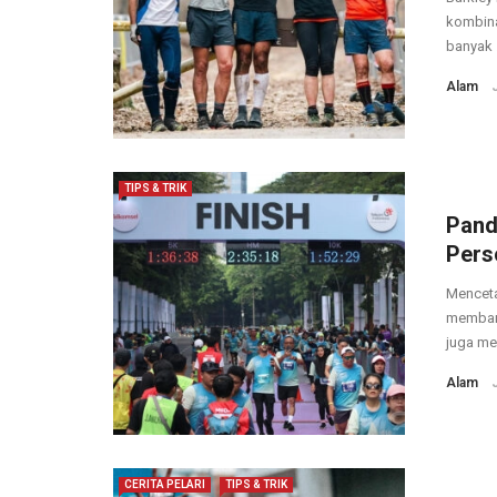
kombina
banyak .
Alam
TIPS & TRIK
Pand
Pers
Menceta
membang
juga me
Alam
CERITA PELARI
TIPS & TRIK