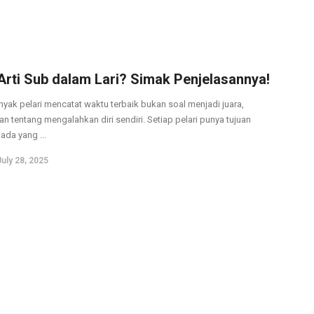
Arti Sub dalam Lari? Simak Penjelasannya!
nyak pelari mencatat waktu terbaik bukan soal menjadi juara,
an tentang mengalahkan diri sendiri. Setiap pelari punya tujuan
 ada yang ...
July 28, 2025