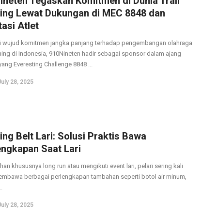
ineten Tegaskan Komitmen di Dunia Trail
ing Lewat Dukungan di MEC 8848 dan
asi Atlet
 wujud komitmen jangka panjang terhadap pengembangan olahraga
unning di Indonesia, 910Nineten hadir sebagai sponsor dalam ajang
ang Everesting Challenge 8848 ...
July 28, 2025
ng Belt Lari: Solusi Praktis Bawa
engkapan Saat Lari
ihan khususnya long run atau mengikuti event lari, pelari sering kali
embawa berbagai perlengkapan tambahan seperti botol air minum,
.
July 28, 2025