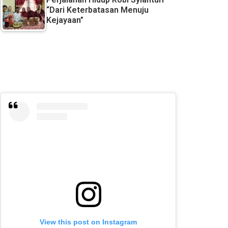
“Dari Keterbatasan Menuju
Kejayaan”
View this post on Instagram