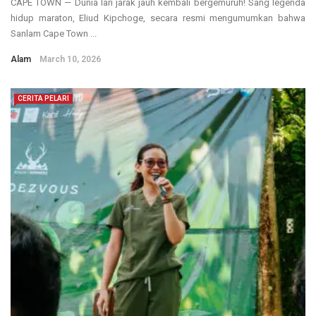
CAPE TOWN — Dunia lari jarak jauh kembali bergemuruh! Sang legenda
hidup maraton, Eliud Kipchoge, secara resmi mengumumkan bahwa
Sanlam Cape Town ...
Alam
March 10, 2026
CERITA PELARI