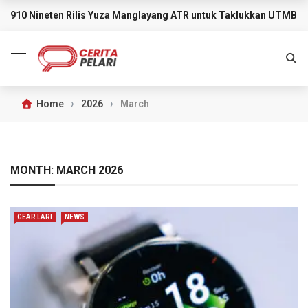
910 Nineten Rilis Yuza Manglayang ATR untuk Taklukkan UTMB M
BREAKING NEWS
›
›
Home
2026
March
MONTH:
MARCH 2026
GEAR LARI
NEWS