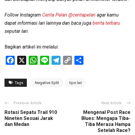
Follow Instagram
Cerita Pelari
@ceritapelari
agar kamu
dapat informasi lari lainnya dan baca juga
berita terbaru
seputar lari.
Bagikan artikel ini melalui:
Facebook
X
WhatsApp
Line
Telegram
Copy
Share
Link
Tags
Negative Split
tips lari
Previous Article
Next Article
Rotasi Sepatu Trail 910
Mengenal Post Race
Nineten Sesuai Jarak
Blues: Mengapa Tiba-
dan Medan
Tiba Merasa Hampa
Setelah Race?