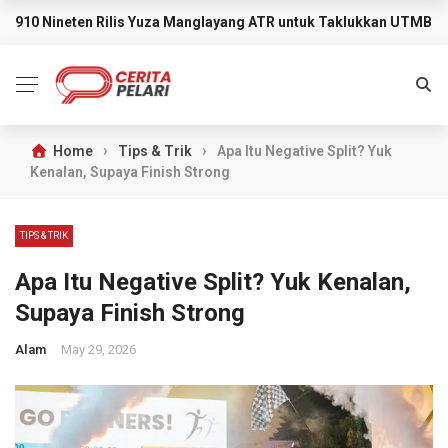
910 Nineten Rilis Yuza Manglayang ATR untuk Taklukkan UTMB M
BREAKING NEWS
›
›
Home
Tips & Trik
Apa Itu Negative Split? Yuk
Kenalan, Supaya Finish Strong
TIPS & TRIK
Apa Itu Negative Split? Yuk Kenalan,
Supaya Finish Strong
Alam
May 29, 2026