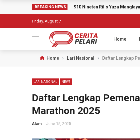
910 Nineten Rilis Yuza Mangla
BREAKING NEWS
Friday, August 7
Home
›
›
Home
Lari Nasional
Daftar Lengkap P
LARI NASIONAL
NEWS
Daftar Lengkap Pemena
Marathon 2025
Alam
June 15, 2025