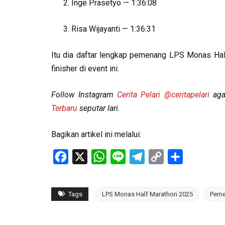
Inge Prasetyo — 1:36:08
Risa Wijayanti — 1:36:31
Itu dia daftar lengkap pemenang LPS Monas Ha
finisher di event ini.
Follow Instagram
Cerita Pelari
@ceritapelari
agar
Terbaru
seputar lari.
Bagikan artikel ini melalui:
Facebook
X
WhatsApp
Line
Telegram
Copy
Share
Link
Tags
LPS Monas Half Marathon 2025
Peme