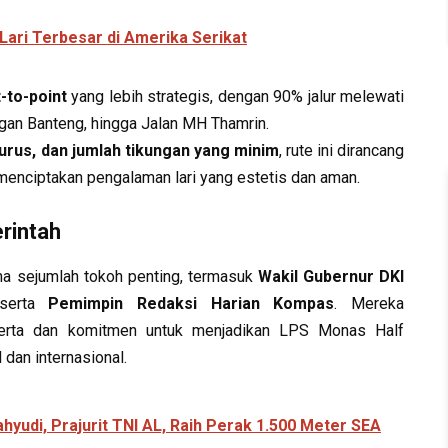
Lari Terbesar di Amerika Serikat
-to-point
yang lebih strategis, dengan 90% jalur melewati
an Banteng, hingga Jalan MH Thamrin.
 lurus, dan jumlah tikungan yang minim
, rute ini dirancang
enciptakan pengalaman lari yang estetis dan aman.
rintah
ma sejumlah tokoh penting, termasuk
Wakil Gubernur DKI
 serta
Pemimpin Redaksi Harian Kompas
. Mereka
serta dan komitmen untuk menjadikan LPS Monas Half
dan internasional.
hyudi, Prajurit TNI AL, Raih Perak 1.500 Meter SEA