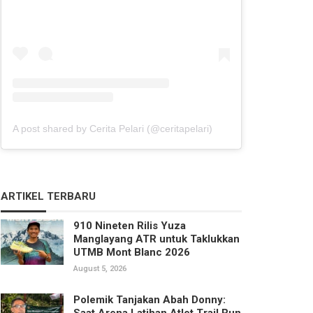
A post shared by Cerita Pelari (@ceritapelari)
ARTIKEL TERBARU
910 Nineten Rilis Yuza
Manglayang ATR untuk Taklukkan
UTMB Mont Blanc 2026
August 5, 2026
Polemik Tanjakan Abah Donny:
Saat Arena Latihan Atlet Trail Run